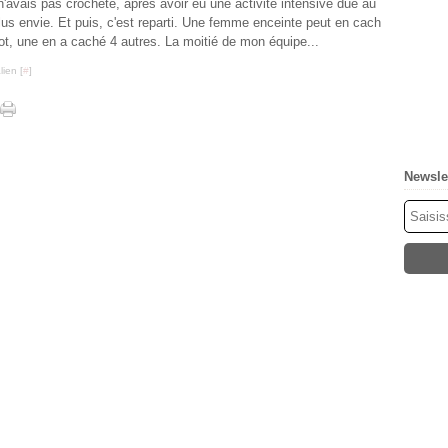
'avais pas crocheté, après avoir eu une activité intensive due au
lus envie. Et puis, c'est reparti. Une femme enceinte peut en cach
lot, une en a caché 4 autres. La moitié de mon équipe...
ien [
#
]
Newsle