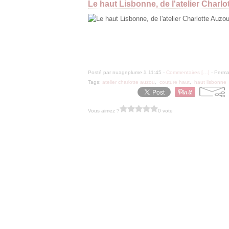
Le haut Lisbonne, de l'atelier Charl
Posté par nuageplume à 11:45 -
Commentaires [
…
]
- Permal
Tags:
atelier charlotte auzou
,
couture haut
,
haut lisbonne
Vous aimez ?
0 vote