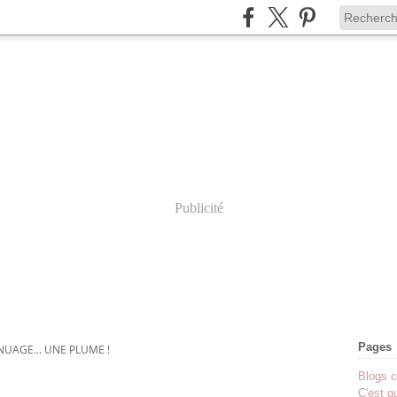
Publicité
Pages
NUAGE... UNE PLUME !
Blogs c
C'est q