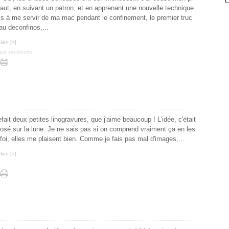
Janv
Févr
Mar
Avri
Mai
Juin
Juil
haut, en suivant un patron, et en apprenant une nouvelle technique
Janv
Févr
Mar
Avri
Mai
Juin
is à me servir de ma mac pendant le confinement, le premier truc
Janv
Févr
Mar
Avri
Mai
, au deconfinos,...
Janv
Févr
Mar
Avri
Janv
Févr
Mar
ien [
#
]
Janv
Févr
aut stockholm
Janv
refait deux petites linogravures, que j'aime beaucoup ! L'idée, c'était
posé sur la lune. Je ne sais pas si on comprend vraiment ça en les
foi, elles me plaisent bien. Comme je fais pas mal d'images,...
ien [
#
]