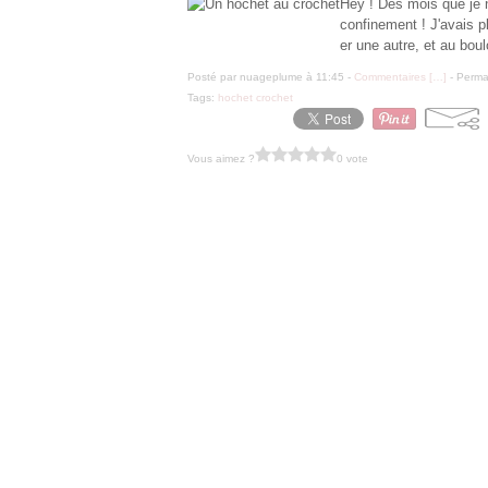
Hey ! Des mois que je n
confinement ! J'avais p
er une autre, et au bou
Posté par nuageplume à 11:45 -
Commentaires [
…
]
- Permal
Tags:
hochet crochet
Vous aimez ?
0 vote