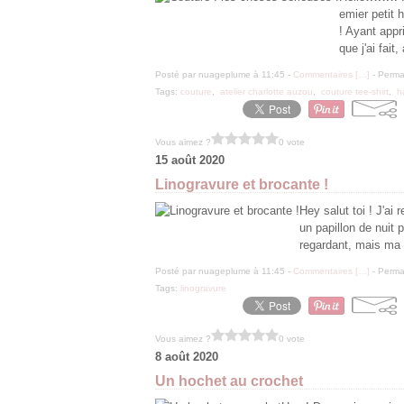
emier petit 
! Ayant appr
que j'ai fait
Posté par nuageplume à 11:45 -
Commentaires [
…
]
- Permal
Tags:
couture
,
atelier charlotte auzou
,
couture tee-shirt
,
h
Vous aimez ?
0 vote
15 août 2020
Linogravure et brocante !
Hey salut toi ! J'ai 
un papillon de nuit 
regardant, mais ma 
Posté par nuageplume à 11:45 -
Commentaires [
…
]
- Permal
Tags:
linogravure
Vous aimez ?
0 vote
8 août 2020
Un hochet au crochet