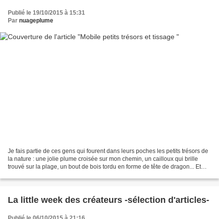
Publié le 19/10/2015 à 15:31
Par
nuageplume
Je fais partie de ces gens qui fourent dans leurs poches les petits trésors de
la nature : une jolie plume croisée sur mon chemin, un cailloux qui brille
trouvé sur la plage, un bout de bois tordu en forme de tête de dragon... Et
puis j'ai un chéri romantique,...
La little week des créateurs -sélection d'articles-
Publié le 06/10/2015 à 21:16