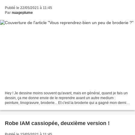
Publié le 22/05/2021 à 11:45
Par
nuageplume
Hey ! Je dessine moins souvent qu'avant, mais en général, quand je fais un
dessin, ça me donne envie de le reprendre avant un autre medium :
peinture, linogravure, broderie... Et c'est la broderie qui a gagné mon dernier
dessin ! J'avais en tête les roses...
Robe IAM cassiopée, deuxième version !
Publié le 15/05/2021 à 11:45