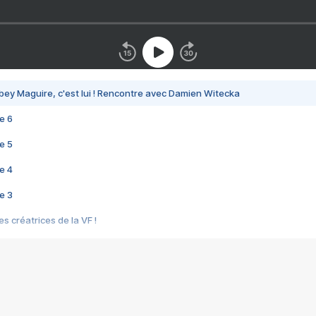
bey Maguire, c'est lui ! Rencontre avec Damien Witecka
e 6
e 5
e 4
e 3
s créatrices de la VF !
e 2
e 1
e Mektoub My Love arrive enfin ! Rencontre avec Shaïn Boumedine et Sal