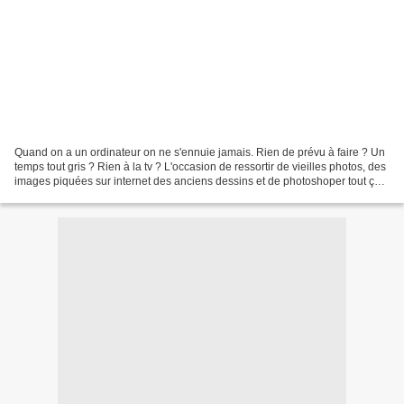
Quand on a un ordinateur on ne s'ennuie jamais. Rien de prévu à faire ? Un
temps tout gris ? Rien à la tv ? L'occasion de ressortir de vieilles photos, des
images piquées sur internet des anciens dessins et de photoshoper tout ça.
Double effet, l'ennuie...