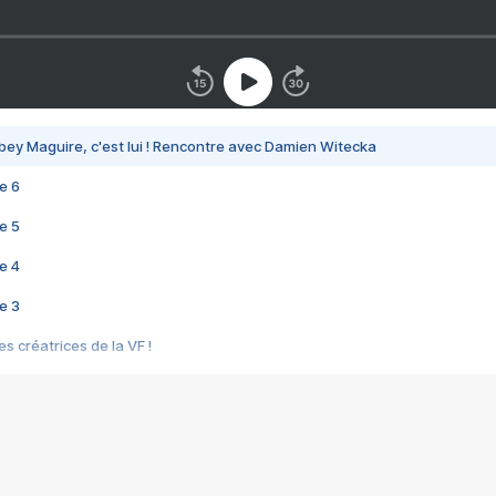
bey Maguire, c'est lui ! Rencontre avec Damien Witecka
e 6
e 5
e 4
e 3
s créatrices de la VF !
e 2
e 1
e Mektoub My Love arrive enfin ! Rencontre avec Shaïn Boumedine et Sal