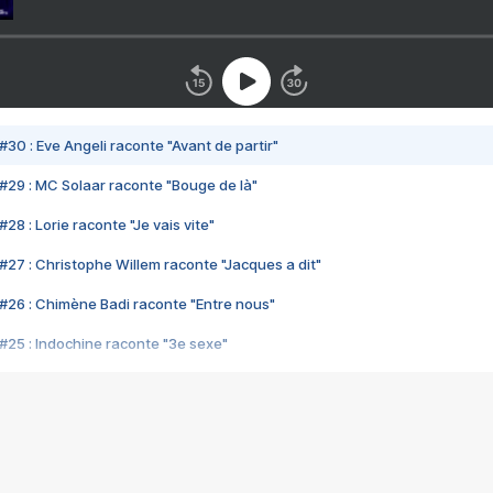
#30 : Eve Angeli raconte "Avant de partir"
#29 : MC Solaar raconte "Bouge de là"
28 : Lorie raconte "Je vais vite"
#27 : Christophe Willem raconte "Jacques a dit"
#26 : Chimène Badi raconte "Entre nous"
#25 : Indochine raconte "3e sexe"
#24 : Zaho raconte "C'est chelou"
#23 : Patrick Bruel raconte "Au café des délices"
#22 : Kyo raconte "Le chemin"