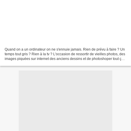
Quand on a un ordinateur on ne s'ennuie jamais. Rien de prévu à faire ? Un
temps tout gris ? Rien à la tv ? L'occasion de ressortir de vieilles photos, des
images piquées sur internet des anciens dessins et de photoshoper tout ça.
Double effet, l'ennuie...