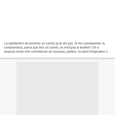
La satisfaction de terminer un carnet, je te dis pas. Si t'es carnetophile, tu
comprendras, parce que finir un carnet, ce n'est pas si évident ! On a
toujours envie d'en commencer un nouveau, parfois, on perd l'inspiration ou
l'envie de continuer ce qu'on...