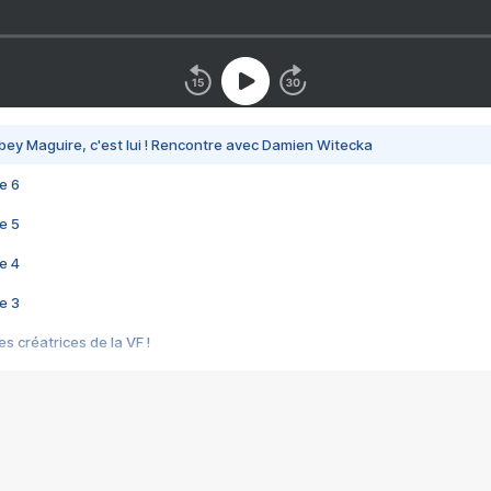
bey Maguire, c'est lui ! Rencontre avec Damien Witecka
e 6
e 5
e 4
e 3
s créatrices de la VF !
e 2
e 1
e Mektoub My Love arrive enfin ! Rencontre avec Shaïn Boumedine et Sal