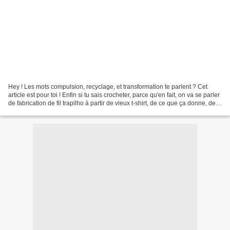
Hey ! Les mots compulsion, recyclage, et transformation te parlent ? Cet
article est pour toi ! Enfin si tu sais crocheter, parce qu'en fait, on va se parler
de fabrication de fil trapilho à partir de vieux t-shirt, de ce que ça donne, de
ce que ça vaut,...