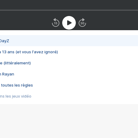
 DayZ
 a 13 ans (et vous l'avez ignoré)
e (littéralement)
im Rayan
 toutes les règles
s les jeux vidéo
us choquant de Rockstar ? - Le scandale BULLY
e plus moche de Steam
du RÊVE tourne au CAUCHEMAR