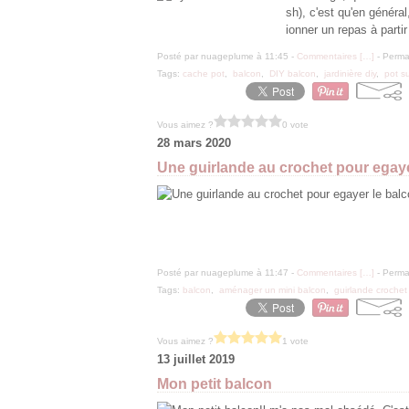
sh), c'est qu'en génér
ionner un repas à parti
Posté par nuageplume à 11:45 -
Commentaires [
…
]
- Permal
Tags:
cache pot
,
balcon
,
DIY balcon
,
jardinière diy
,
pot s
Vous aimez ?
0 vote
28 mars 2020
Une guirlande au crochet pour egaye
Posté par nuageplume à 11:47 -
Commentaires [
…
]
- Permal
Tags:
balcon
,
aménager un mini balcon
,
guirlande crochet
Vous aimez ?
1 vote
13 juillet 2019
Mon petit balcon