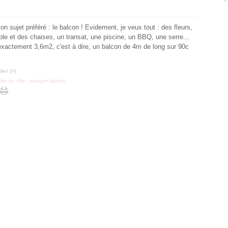
n sujet préféré : le balcon ! Evidement, je veux tout : des fleurs,
ble et des chaises, un transat, une piscine, un BBQ, une serre...
 exactement 3,6m2, c'est à dire, un balcon de 4m de long sur 90c
ien [
#
]
rdin en ville
,
potager balcon