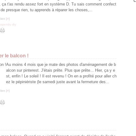
Janv
Févr
Mar
Avri
Mai
Juin
Juil
al, ça t'as rendu assez fort en système D. Tu sais comment confect
Janv
Févr
Mar
Avri
Mai
Juin
r de presque rien, tu apprends à réparer les choses,...
Janv
Févr
Mar
Avri
Mai
Janv
Févr
Mar
Avri
ien [
#
]
Janv
Févr
Mar
uspendu diy
Janv
Févr
Janv
r le balcon !
Au moins 4 mois que je mate des photos d'aménagement de b
alcon sur pinterest. J'étais prête. Plus que prête... Hier, ça y e
st, enfin ! Le soleil ! Il est revenu ! On en a profité pour aller ch
ez le pépiniériste (le samedi juste avant la fermeture des...
ien [
#
]