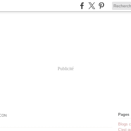
Publicité
Pages
CON
Blogs c
C'est q