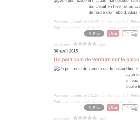
Il m'a pas mal obsédé. C'est
ter, c'était en hiver, et on a
de l'ordre d'un rebord. Alors 
Posté par nuageplume à 11:45 -
Commentaires [
…
]
- Permal
Tags:
aménagement balcon
,
balcon
,
aménagement mini b
Vous aimez ?
0 vote
30 avril 2015
Un petit coin de verdure sur le balc
Hier j'é
ayon de
s lieux
oublié l
Posté par nuageplume à 11:24 -
Commentaires [
…
]
- Permal
Tags:
aménagement balcon
,
balcon
,
un jardin en ville
Vous aimez ?
0 vote