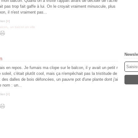
 mon balcon. Quand on a visité l'appart avant de décider de l'ache
vait pas trop fait gaffe à lui. On le croyait vraiment minuscule, plus
non, il n'est vraiment pas...
ien [
#
]
alcon
,
un balcon en ville
Newsle
on
tais en repos. Je fumais ma clope sur le balcon, il y avait un petit r
 soleil, c'était plutôt cool, mais ça n'empêchait pas la tristitude de
 : des dalles de bois défoncées, un pauvre pot d'une plante dont j'ai
e nom : un...
ien [
#
]