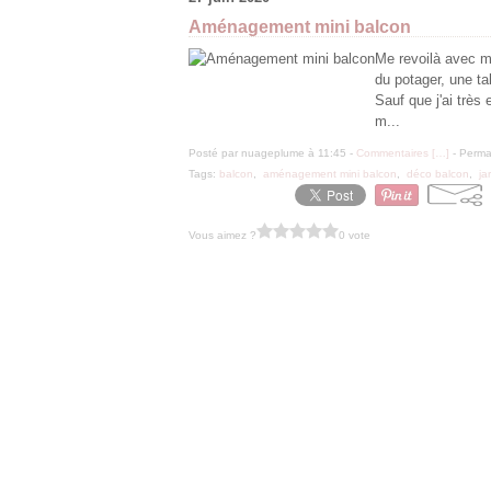
Aménagement mini balcon
Me revoilà avec mo
du potager, une ta
Sauf que j'ai très
m...
Posté par nuageplume à 11:45 -
Commentaires [
…
]
- Permal
Tags:
balcon
,
aménagement mini balcon
,
déco balcon
,
ja
Vous aimez ?
0 vote