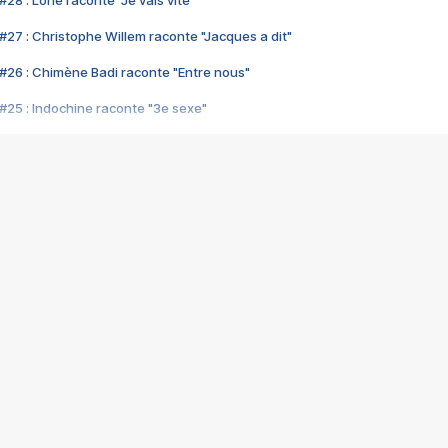
28 : Lorie raconte "Je vais vite"
#27 : Christophe Willem raconte "Jacques a dit"
#26 : Chimène Badi raconte "Entre nous"
#25 : Indochine raconte "3e sexe"
#24 : Zaho raconte "C'est chelou"
#23 : Patrick Bruel raconte "Au café des délices"
#22 : Kyo raconte "Le chemin"
#21 : Nolwenn Leroy raconte "Cassé"
#20 : Patrick Hernandez raconte "Born to be alive"
#19 : Lorie raconte "Près de moi"
#18 : Michael Jones raconte "A nos actes manqués" (avec Jean-Jacque
#17 : Khaled raconte "Aïcha"
#16 : Corneille raconte "Parce qu'on vient de loin"