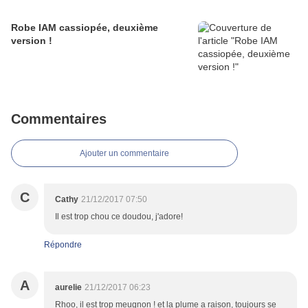
Robe IAM cassiopée, deuxième
version !
Commentaires
Ajouter un commentaire
C
Cathy
21/12/2017 07:50
Il est trop chou ce doudou, j'adore!
Répondre
A
aurelie
21/12/2017 06:23
Rhoo, il est trop meugnon ! et la plume a raison, toujours se