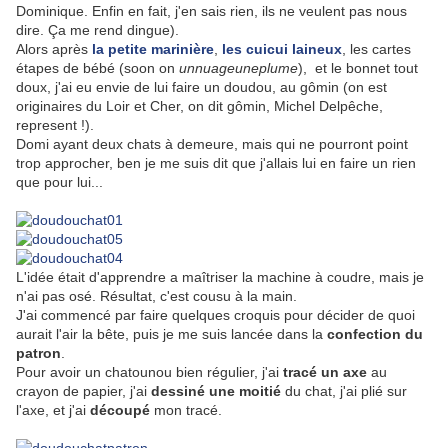
Dominique. Enfin en fait, j'en sais rien, ils ne veulent pas nous
dire. Ça me rend dingue).
Alors après
la petite marinière
,
les cuicui laineux
, les cartes
étapes de bébé (soon on
unnuageuneplume
), et le bonnet tout
doux, j'ai eu envie de lui faire un doudou, au gômin (on est
originaires du Loir et Cher, on dit gômin, Michel Delpêche,
represent !).
Domi ayant deux chats à demeure, mais qui ne pourront point
trop approcher, ben je me suis dit que j'allais lui en faire un rien
que pour lui...
L'idée était d'apprendre a maîtriser la machine à coudre, mais je
n'ai pas osé. Résultat, c'est cousu à la main.
J'ai commencé par faire quelques croquis pour décider de quoi
aurait l'air la bête, puis je me suis lancée dans la
confection du
patron
.
Pour avoir un chatounou bien régulier, j'ai
tracé un axe
au
crayon de papier, j'ai
dessiné une moitié
du chat, j'ai plié sur
l'axe, et j'ai
découpé
mon tracé.