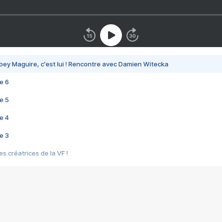
bey Maguire, c'est lui ! Rencontre avec Damien Witecka
e 6
e 5
e 4
e 3
s créatrices de la VF !
e 2
e 1
e Mektoub My Love arrive enfin ! Rencontre avec Shaïn Boumedine et Sal